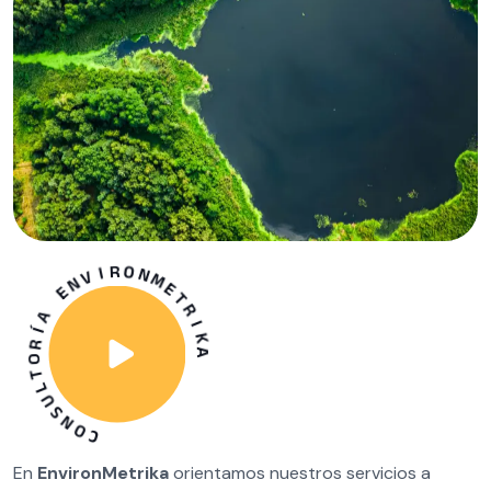
A
K
I
R
T
E
M
N
O
R
C
I
O
V
N
N
S
E
U
L
A
T
Í
O
R
En
EnvironMetrika
orientamos nuestros servicios a