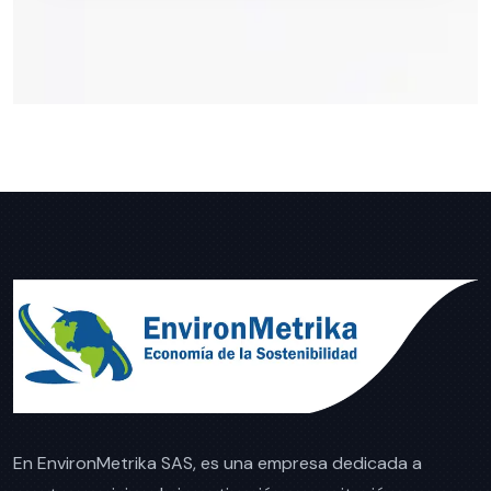
En EnvironMetrika SAS, es una empresa dedicada a