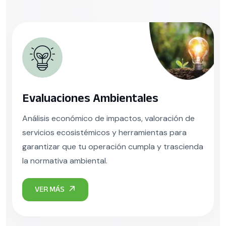
valuaciones Ambientales
Eco
álisis económico de impactos, valoración de
Model
rvicios ecosistémicos y herramientas para
biodiv
rantizar que tu operación cumpla y trascienda
regen
 normativa ambiental.
en ven