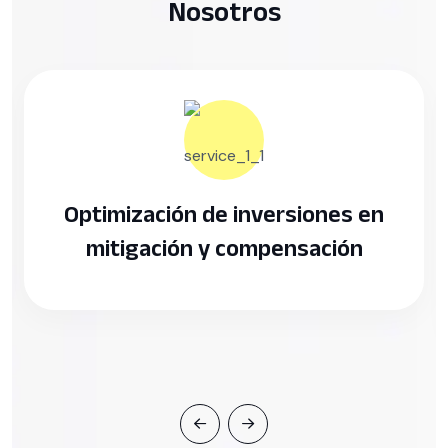
Nosotros
mización de inversiones en
Tran
tigación y compensación
am